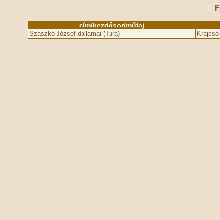
F
cím/kezdősor/műfaj
Szaszkó József dallamai (Tura)
Krajcsó