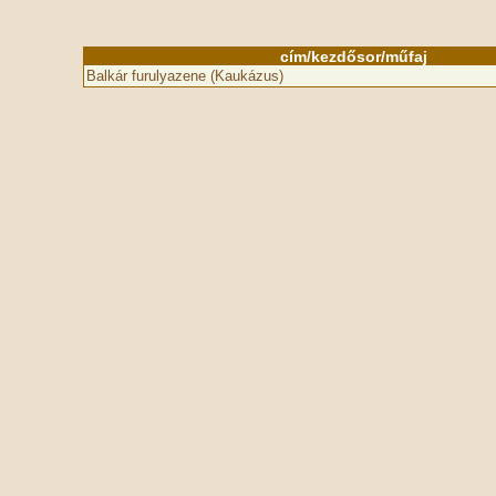
cím/kezdősor/műfaj
Balkár furulyazene (Kaukázus)