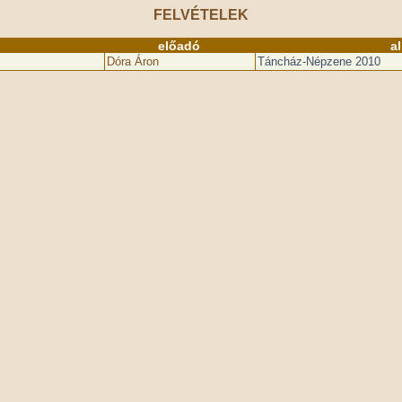
FELVÉTELEK
előadó
a
Dóra Áron
Táncház-Népzene 2010