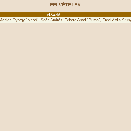
FELVÉTELEK
előadó
Mesics György "Mesó", Soós András, Fekete Antal "Puma", Erdei Attila Stun