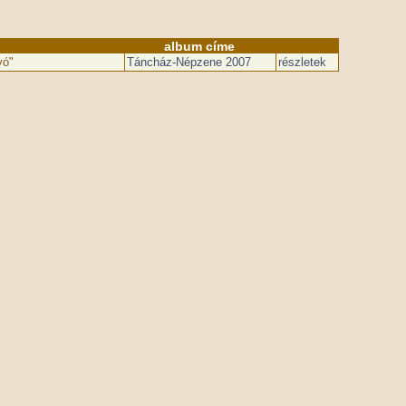
album címe
yó"
Táncház-Népzene 2007
részletek