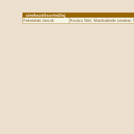
cím/kezdősor/műfaj
Feketelaki táncok
Kovács Nóri, Matokabinde zenekar: 