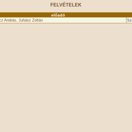
FELVÉTELEK
előadó
cz András, Juhász Zoltán
Sz