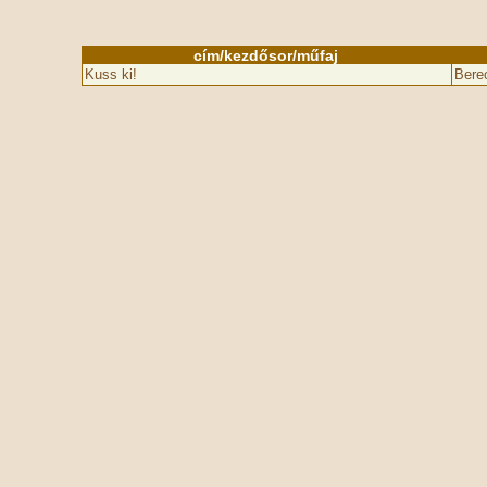
cím/kezdősor/műfaj
Kuss ki!
Bere