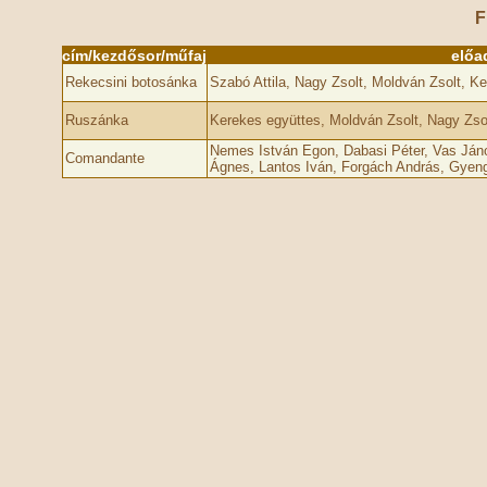
F
cím/kezdősor/műfaj
előa
Rekecsini botosánka
Szabó Attila, Nagy Zsolt, Moldván Zsolt, K
Ruszánka
Kerekes együttes, Moldván Zsolt, Nagy Zsol
Nemes István Egon, Dabasi Péter, Vas Já
Comandante
Ágnes, Lantos Iván, Forgách András, Gyen