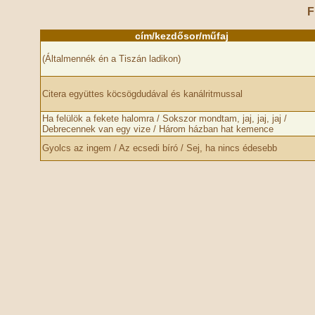
F
cím/kezdősor/műfaj
(Általmennék én a Tiszán ladikon)
Citera együttes köcsögdudával és kanálritmussal
Ha felülök a fekete halomra / Sokszor mondtam, jaj, jaj, jaj /
Debrecennek van egy vize / Három házban hat kemence
Gyolcs az ingem / Az ecsedi bíró / Sej, ha nincs édesebb