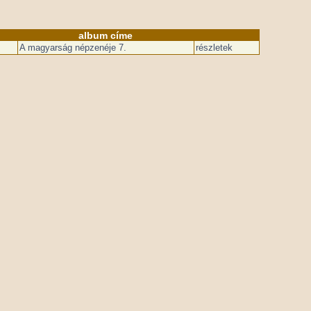
album címe
A magyarság népzenéje 7.
részletek