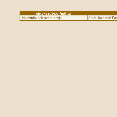
cím/kezdősor/műfaj
Üdvözítőnknek szent anyja
Antal Józsefné Fod