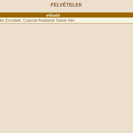
FELVÉTELEK
előadó
or Erzsébet, Császár Andrásné Sárosi Irén