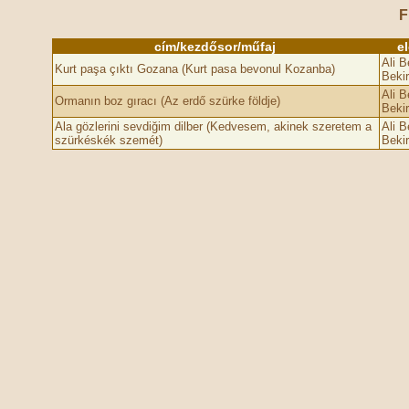
F
cím/kezdősor/műfaj
e
Ali B
Kurt paşa çıktı Gozan­a (Kurt pasa bevonul Kozanba)
Bekir
Ali B
Ormanın boz gıracı (Az erdő szürke földje)
Bekir
Ala gözlerini sevdiğim dilber (Kedvesem, akinek szeretem a
Ali B
szürkéskék szemét)
Bekir