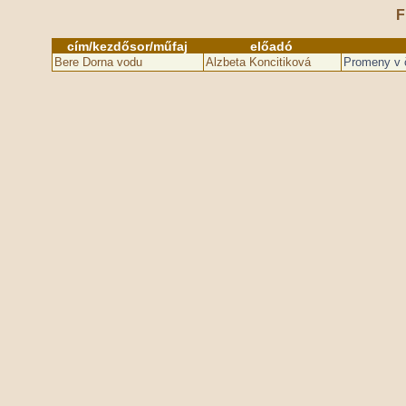
F
cím/kezdősor/műfaj
előadó
Bere Dorna vodu
Alzbeta Koncitiková
Promeny v č