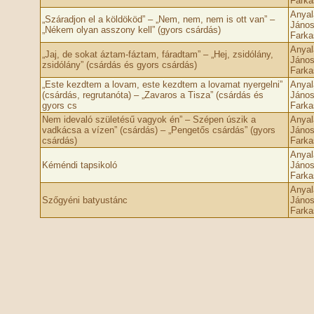
Farka
Anyal
„Száradjon el a köldököd” – „Nem, nem, nem is ott van” –
János
„Nékem olyan asszony kell” (gyors csárdás)
Farka
Anyal
„Jaj, de sokat áztam-fáztam, fáradtam” – „Hej, zsidólány,
János
zsidólány” (csárdás és gyors csárdás)
Farka
„Este kezdtem a lovam, este kezdtem a lovamat nyergelni”
Anyal
(csárdás, regrutanóta) – „Zavaros a Tisza” (csárdás és
János
gyors cs
Farka
Nem idevaló születésű vagyok én” – Szépen úszik a
Anyal
vadkácsa a vízen” (csárdás) – „Pengetős csárdás” (gyors
János
csárdás)
Farka
Anyal
Kéméndi tapsikoló
János
Farka
Anyal
Szőgyéni batyustánc
János
Farka