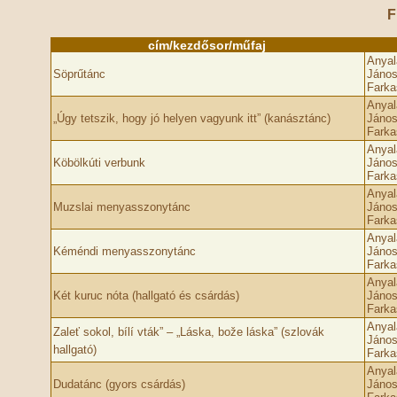
F
cím/kezdősor/műfaj
Anyal
Söprűtánc
János
Farka
Anyal
„Úgy tetszik, hogy jó helyen vagyunk itt” (kanásztánc)
János
Farka
Anyal
Köbölkúti verbunk
János
Farka
Anyal
Muzslai menyasszonytánc
János
Farka
Anyal
Kéméndi menyasszonytánc
János
Farka
Anyal
Két kuruc nóta (hallgató és csárdás)
János
Farka
Anyal
Zaleť sokol, bílí vták” – „Láska, bože láska” (szlovák
János
hallgató)
Farka
Anyal
Dudatánc (gyors csárdás)
János