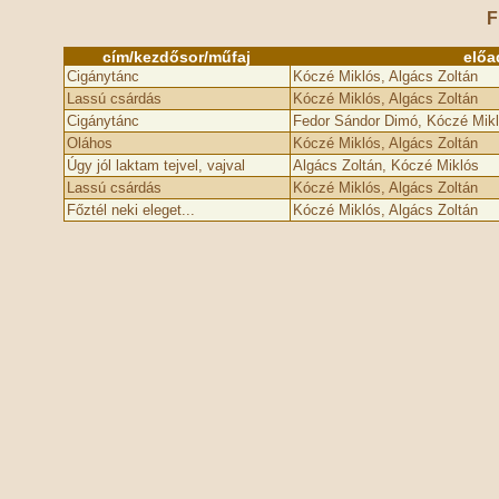
F
cím/kezdősor/műfaj
előa
Cigánytánc
Kóczé Miklós, Algács Zoltán
Lassú csárdás
Kóczé Miklós, Algács Zoltán
Cigánytánc
Fedor Sándor Dimó, Kóczé Mikl
Oláhos
Kóczé Miklós, Algács Zoltán
Úgy jól laktam tejvel, vajval
Algács Zoltán, Kóczé Miklós
Lassú csárdás
Kóczé Miklós, Algács Zoltán
Főztél neki eleget...
Kóczé Miklós, Algács Zoltán