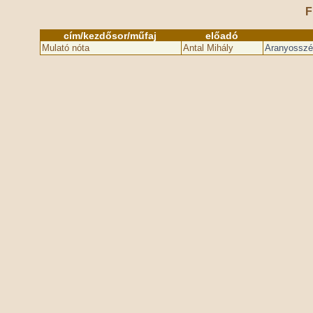
F
cím/kezdősor/műfaj
előadó
Mulató nóta
Antal Mihály
Aranyosszé