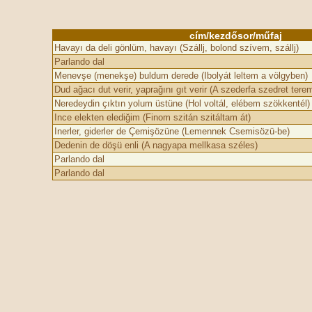
cím/kezdősor/műfaj
Havayı da deli gönlüm, havayı (Szállj, bolond szívem, szállj)
Parlando dal
Menevşe (menekşe) buldum derede (Ibolyát leltem a völgyben)
Dud ağacı dut verir, yaprağını gıt verir (A szederfa szedret terem,
Neredeydin çıktın yolum üstüne (Hol voltál, elébem szökkentél)
Ince elekten elediğim (Finom szitán szitáltam át)
Inerler, giderler de Çemişözü­ne (Lemennek Csemisözü-be)
Dedenin de döşü enli (A nagyapa mellkasa széles)
Parlando dal
Parlando dal