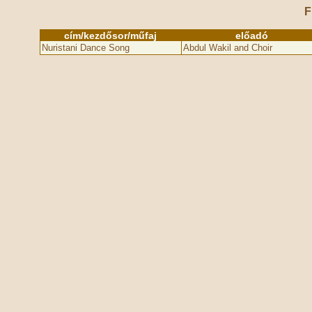
F
cím/kezdősor/műfaj
előadó
Nuristani Dance Song
Abdul Wakil and Choir