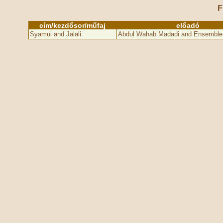
F
cím/kezdősor/műfaj
előadó
Syamui and Jalali
Abdul Wahab Madadi and Ensemble