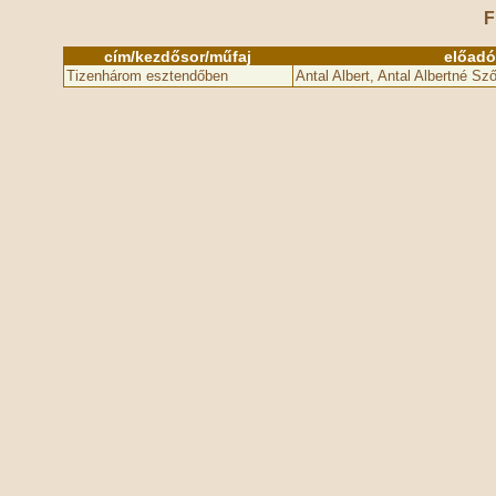
F
cím/kezdősor/műfaj
előadó
Tizenhárom esztendőben
Antal Albert, Antal Albertné Sz