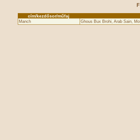
F
cím/kezdősor/műfaj
Manch
Ghous Bux Brohi, Arab Sain, 