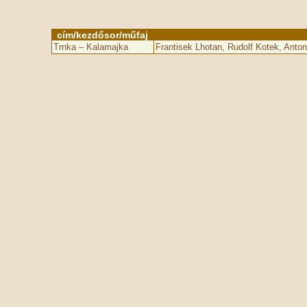
cím/kezdősor/műfaj
Trnka – Kalamajka
Frantisek Lhotan, Rudolf Kotek, Anton