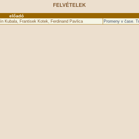
FELVÉTELEK
előadó
ín Kubala, Frantisek Kotek, Ferdinand Pavlica
Promeny v čase. Tra