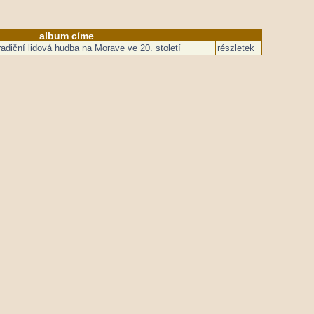
album címe
diční lidová hudba na Morave ve 20. století
részletek