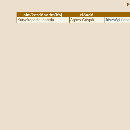
F
cím/kezdősor/műfaj
előadó
Kutyakaparási csárda
Agócs Gáspár
Jászsági ünne