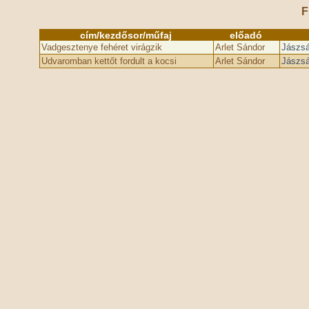
F
cím/kezdősor/műfaj
előadó
Vadgesztenye fehéret virágzik
Arlet Sándor
Jászsá
Udvaromban kettőt fordult a kocsi
Arlet Sándor
Jászsá