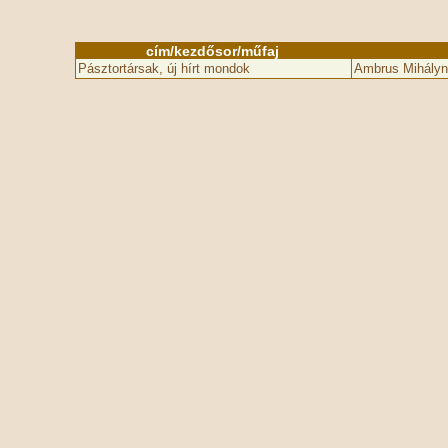
cím/kezdősor/műfaj
Pásztortársak, új hírt mondok
Ambrus Mihályn