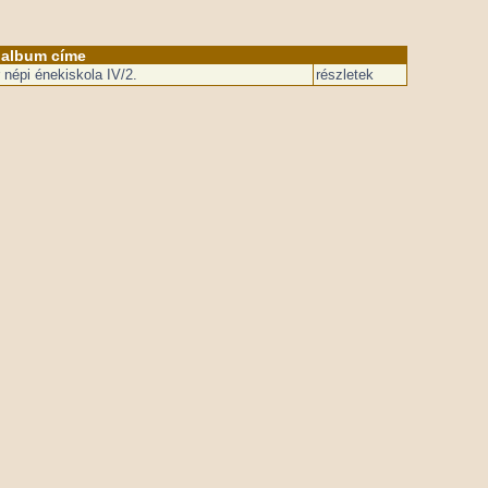
album címe
népi énekiskola IV/2.
részletek