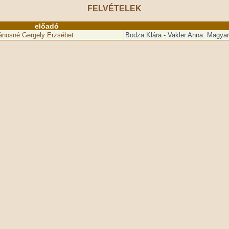
FELVÉTELEK
előadó
ánosné Gergely Erzsébet
Bodza Klára - Vakler Anna: Magyar 