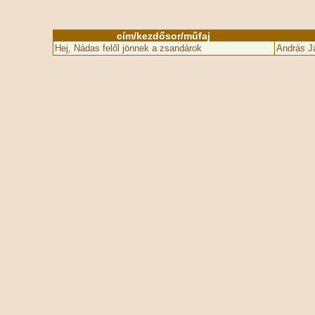
cím/kezdősor/műfaj
Hej, Nádas felől jönnek a zsandárok
András J