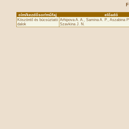
F
cím/kezdősor/műfaj
előadó
Köszöntő és búcsúztató
Arhipova A. A., Samina A. P., Aszabina P. 
dalok
Szavkina J. N.