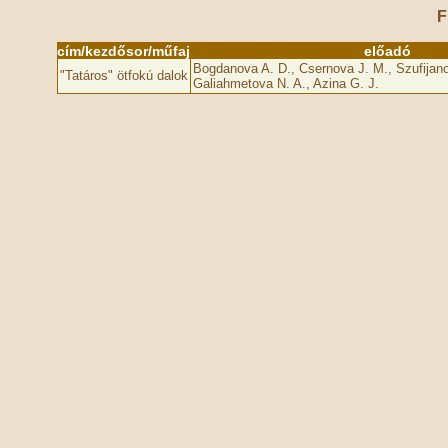
F
cím/kezdősor/műfaj
előadó
Bogdanova A. D., Csernova J. M., Szufijano
"Tatáros" ötfokú dalok
Galiahmetova N. A., Azina G. J.