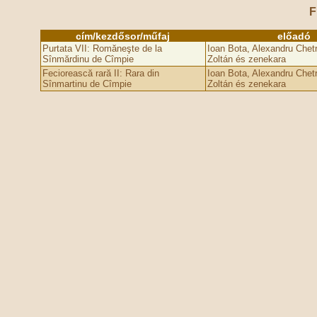
F
cím/kezdősor/műfaj
előadó
Purtata VII: Romăneşte de la
Ioan Bota, Alexandru Chet
Sînmărdinu de Cîmpie
Zoltán és zenekara
Feciorească rară II: Rara din
Ioan Bota, Alexandru Chet
Sînmartinu de Cîmpie
Zoltán és zenekara