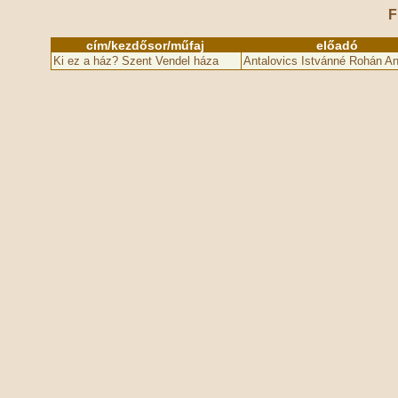
F
cím/kezdősor/műfaj
előadó
Ki ez a ház? Szent Vendel háza
Antalovics Istvánné Rohán A