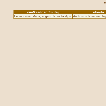
F
cím/kezdősor/műfaj
előadó
Fehér rózsa, Mária, engem Jézus találjon
Androsics Istvánné Heg