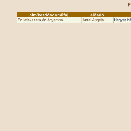
F
cím/kezdősor/műfaj
előadó
Én lefekszem én ágyamba
Antal Angéla
Hegyet há