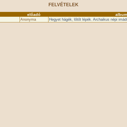
FELVÉTELEK
előadó
album
Anonyma
Hegyet hágék, lőtőt lépék. Archaikus népi imád