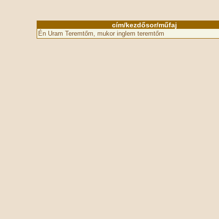
cím/kezdősor/műfaj
Én Uram Teremtőm, mukor inglem teremtőm