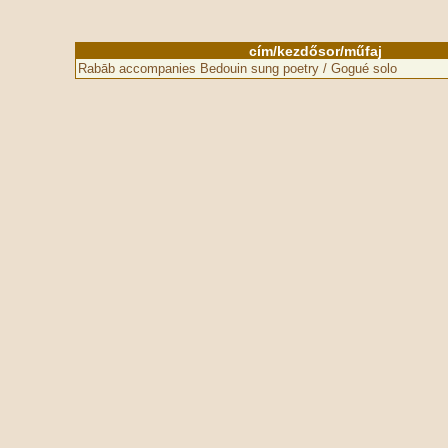
cím/kezdősor/műfaj
Rabāb accompanies Bedouin sung poetry / Gogué solo