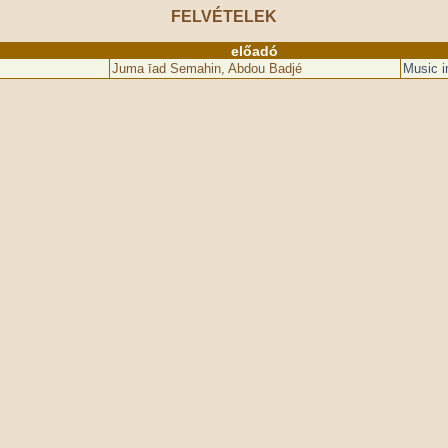
FELVÉTELEK
előadó
Juma īad Semahin, Abdou Badjé
Music i