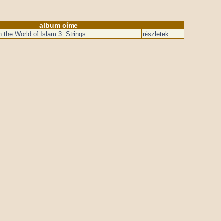
album címe
n the World of Islam 3. Strings
részletek