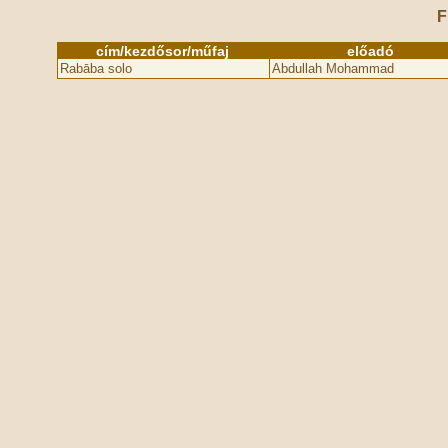
F
cím/kezdősor/műfaj
előadó
Rabāba solo
Abdullah Mohammad