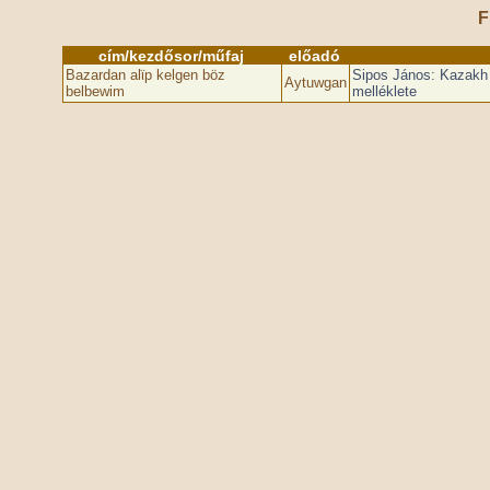
F
cím/kezdősor/műfaj
előadó
Bazardan alϊp kelgen böz
Sipos János: Kazakh 
Aytuwgan
belbewim
melléklete