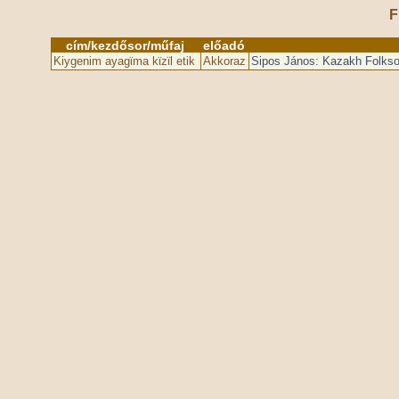
F
cím/kezdősor/műfaj
előadó
Kiygenim ayagϊma kϊzϊl etik
Akkoraz
Sipos János: Kazakh Folkso