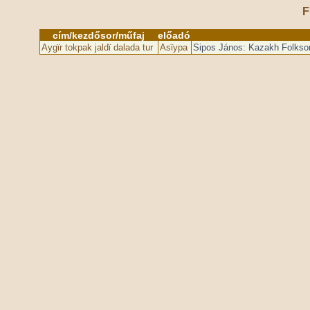
F
cím/kezdősor/műfaj
előadó
Aygϊr tokpak jaldϊ dalada tur
Asϊypa
Sipos János: Kazakh Folkson