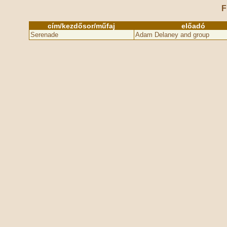
F
cím/kezdősor/műfaj
előadó
Serenade
Adam Delaney and group