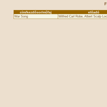
F
cím/kezdősor/műfaj
előadó
War Song
Wilfred Carl Robe, Albert Scalp Lo