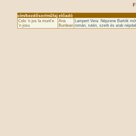
F
cím/kezdősor/műfaj
előadó
Colo ’n jos la munt’e
Ana
Lampert Vera: Népzene Bartók műve
’n josu
Burdean
román, rutén, szerb és arab népda