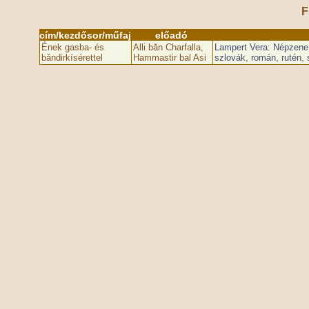
F
cím/kezdősor/műfaj
előadó
Ének gasba- és
Alli băn Charfalla,
Lampert Vera: Népzene 
băndirkísérettel
Hammastir bal Asi
szlovák, román, rutén,