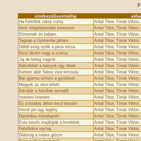
F
cím/kezdősor/műfaj
előa
Ha Felsőlok város volna
Antal Tibor, Tímár Viktor
Amit világéletemben kerestem
Antal Tibor, Tímár Viktor
Elmennék én babám
Antal Tibor, Tímár Viktor
Tegnap a Gyimesbe jártam
Antal Tibor, Tímár Viktor
Déltől estig nyílik a piros rózsa
Antal Tibor, Tímár Viktor
Kicsi ökröm nagy a szarva
Antal Tibor, Tímár Viktor
Jaj de beteg vagyok
Antal Tibor, Tímár Viktor
Nálunkfelé a leányok úgy élnek
Antal Tibor, Tímár Viktor
Kertem alját Tatros vize kimosta
Antal Tibor, Tímár Viktor
Bal ujjamra sirítem a gyűrűmet
Antal Tibor, Tímár Viktor
Megyek az úton lefelé
Antal Tibor, Tímár Viktor
Árkolják a felsőloki temetőt
Antal Tibor, Tímár Viktor
Istenem-Istenem
Antal Tibor, Tímár Viktor
Ez a kislány akkor kezd búsulni
Antal Tibor, Tímár Viktor
Amott jön egy legény
Antal Tibor, Tímár Viktor
Darutollas kiskalapom
Antal Tibor, Tímár Viktor
Este későn megfújják a trombitát
Antal Tibor, Tímár Viktor
Felsőlokra sej-haj
Antal Tibor, Tímár Viktor
Dübörög a sebes gőzös
Antal Tibor, Tímár Viktor