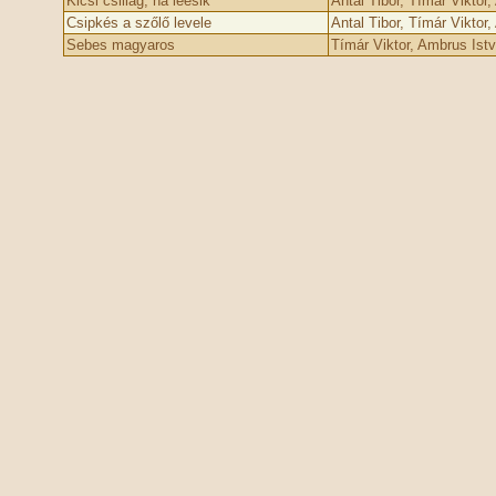
Kicsi csillag, ha leesik
Antal Tibor, Tímár Viktor
Csipkés a szőlő levele
Antal Tibor, Tímár Viktor
Sebes magyaros
Tímár Viktor, Ambrus Ist