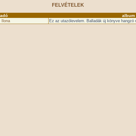
FELVÉTELEK
őadó
album
Ilona
Ez az utazólevelem. Balladák új könyve hangzó m