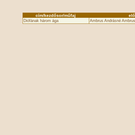
cím/kezdősor/műfaj
el
Diófának három ága
Ambrus Andrásné Ambrus 