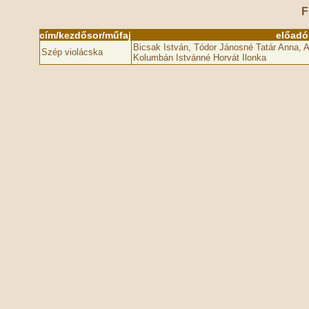
F
cím/kezdősor/műfaj
előadó
Bicsak István, Tódor Jánosné Tatár Anna, 
Szép violácska
Kolumbán Istvánné Horvát Ilonka