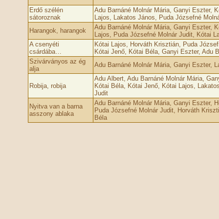
Erdő szélén
Adu Barnáné Molnár Mária, Ganyi Eszter, Kó
sátoroznak
Lajos, Lakatos János, Puda Józsefné Molnár
Adu Barnáné Molnár Mária, Ganyi Eszter, Kó
Harangok, harangok
Lajos, Puda Józsefné Molnár Judit, Kótai L
A csenyéti
Kótai Lajos, Horváth Krisztián, Puda Józse
csárdába…
Kótai Jenő, Kótai Béla, Ganyi Eszter, Adu 
Szivárványos az ég
Adu Barnáné Molnár Mária, Ganyi Eszter, L
alja
Adu Albert, Adu Barnáné Molnár Mária, Gany
Robija, robija
Kótai Béla, Kótai Jenő, Kótai Lajos, Lakat
Judit
Adu Barnáné Molnár Mária, Ganyi Eszter, Ho
Nyitva van a barna
Puda Józsefné Molnár Judit, Horváth Kriszt
asszony ablaka
Béla