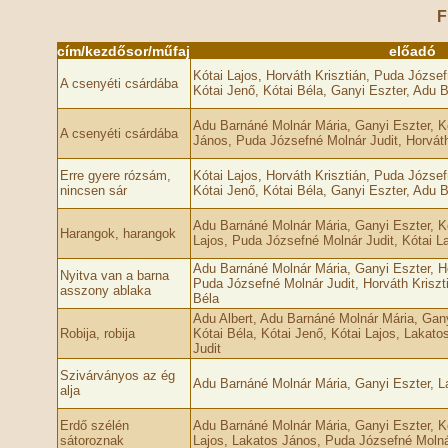
F
cím/kezdősor/műfaj
előadó
Kótai Lajos, Horváth Krisztián, Puda Józse
A csenyéti csárdába
Kótai Jenő, Kótai Béla, Ganyi Eszter, Adu 
Adu Barnáné Molnár Mária, Ganyi Eszter, Kó
A csenyéti csárdába
János, Puda Józsefné Molnár Judit, Horváth 
Erre gyere rózsám,
Kótai Lajos, Horváth Krisztián, Puda Józse
nincsen sár
Kótai Jenő, Kótai Béla, Ganyi Eszter, Adu 
Adu Barnáné Molnár Mária, Ganyi Eszter, Kó
Harangok, harangok
Lajos, Puda Józsefné Molnár Judit, Kótai L
Adu Barnáné Molnár Mária, Ganyi Eszter, Ho
Nyitva van a barna
Puda Józsefné Molnár Judit, Horváth Kriszt
asszony ablaka
Béla
Adu Albert, Adu Barnáné Molnár Mária, Gany
Robija, robija
Kótai Béla, Kótai Jenő, Kótai Lajos, Lakat
Judit
Szivárványos az ég
Adu Barnáné Molnár Mária, Ganyi Eszter, L
alja
Erdő szélén
Adu Barnáné Molnár Mária, Ganyi Eszter, Kó
sátoroznak
Lajos, Lakatos János, Puda Józsefné Molnár