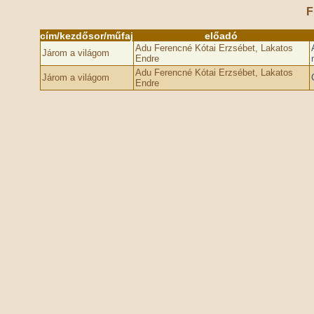
F
cím/kezdősor/műfaj
előadó
Adu Ferencné Kótai Erzsébet, Lakatos
Járom a világom
Endre
Adu Ferencné Kótai Erzsébet, Lakatos
Járom a világom
Endre