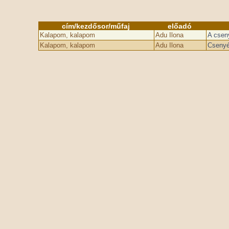
cím/kezdősor/műfaj
előadó
Kalapom, kalapom
Adu Ilona
A csen
Kalapom, kalapom
Adu Ilona
Csenyé