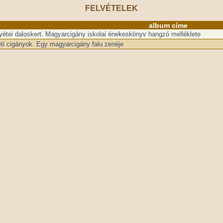
FELVÉTELEK
album címe
yétei daloskert. Magyarcigány iskolai énekeskönyv hangzó melléklete
ti cigányok. Egy magyarcigány falu zenéje