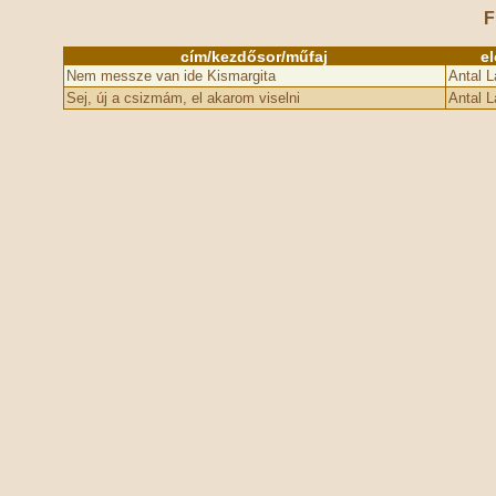
F
cím/kezdősor/műfaj
e
Nem messze van ide Kismargita
Antal L
Sej, új a csizmám, el akarom viselni
Antal L