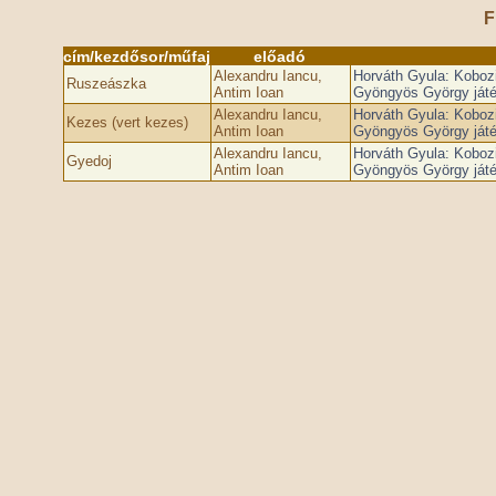
F
cím/kezdősor/műfaj
előadó
Alexandru Iancu,
Horváth Gyula: Koboz
Ruszeászka
Antim Ioan
Gyöngyös György játé
Alexandru Iancu,
Horváth Gyula: Koboz
Kezes (vert kezes)
Antim Ioan
Gyöngyös György játé
Alexandru Iancu,
Horváth Gyula: Koboz
Gyedoj
Antim Ioan
Gyöngyös György játé