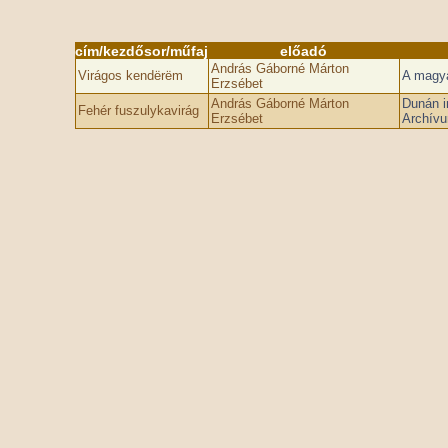
cím/kezdősor/műfaj
előadó
András Gáborné Márton
Virágos kendërëm
A magya
Erzsébet
András Gáborné Márton
Dunán i
Fehér fuszulykavirág
Erzsébet
Archív