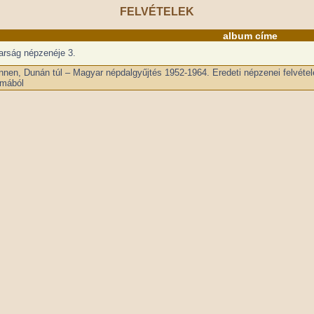
FELVÉTELEK
album címe
rság népzenéje 3.
nnen, Dunán túl – Magyar népdalgyűjtés 1952-1964. Eredeti népzenei felvét
umából