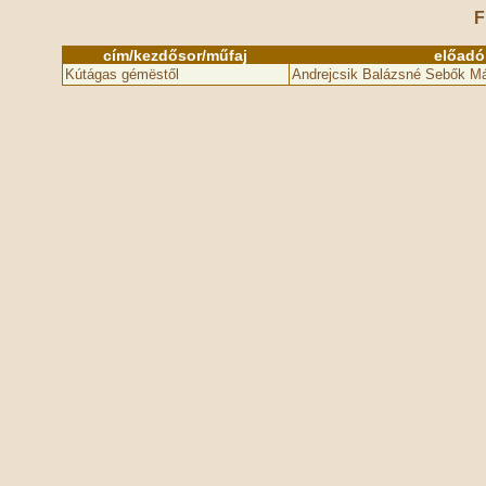
F
cím/kezdősor/műfaj
előadó
Kútágas gémëstől
Andrejcsik Balázsné Sebők Má