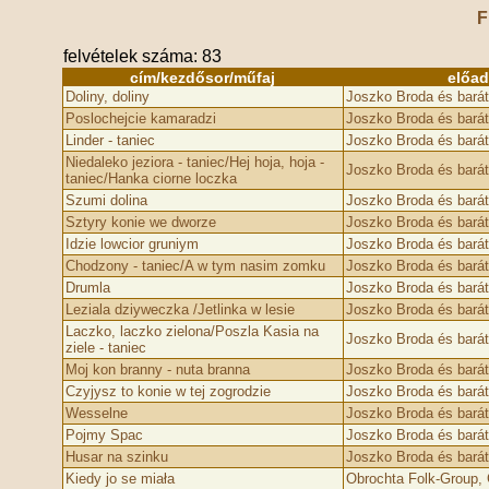
F
felvételek száma: 83
cím/kezdősor/műfaj
előa
Doliny, doliny
Joszko Broda és barát
Poslochejcie kamaradzi
Joszko Broda és barát
Linder - taniec
Joszko Broda és barát
Niedaleko jeziora - taniec/Hej hoja, hoja -
Joszko Broda és barát
taniec/Hanka ciorne loczka
Szumi dolina
Joszko Broda és barát
Sztyry konie we dworze
Joszko Broda és barát
Idzie lowcior gruniym
Joszko Broda és barát
Chodzony - taniec/A w tym nasim zomku
Joszko Broda és barát
Drumla
Joszko Broda és barát
Leziala dziyweczka /Jetlinka w lesie
Joszko Broda és barát
Laczko, laczko zielona/Poszla Kasia na
Joszko Broda és barát
ziele - taniec
Moj kon branny - nuta branna
Joszko Broda és barát
Czyjysz to konie w tej zogrodzie
Joszko Broda és barát
Wesselne
Joszko Broda és barát
Pojmy Spac
Joszko Broda és barát
Husar na szinku
Joszko Broda és barát
Kiedy jo se miała
Obrochta Folk-Group, G