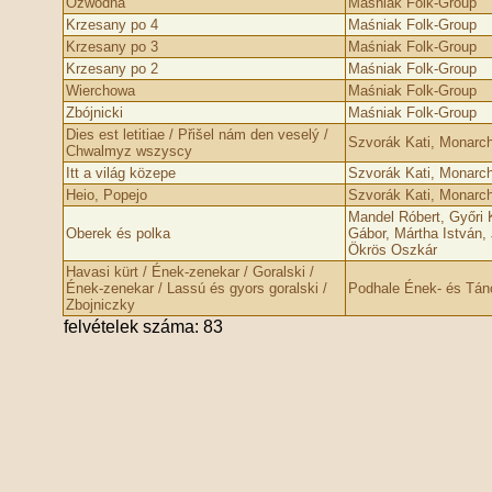
Ozwodna
Maśniak Folk-Group
Krzesany po 4
Maśniak Folk-Group
Krzesany po 3
Maśniak Folk-Group
Krzesany po 2
Maśniak Folk-Group
Wierchowa
Maśniak Folk-Group
Zbójnicki
Maśniak Folk-Group
Dies est letitiae / Přišel nám den veselý /
Szvorák Kati, Monarch
Chwalmyz wszyscy
Itt a világ közepe
Szvorák Kati, Monarch
Heio, Popejo
Szvorák Kati, Monarch
Mandel Róbert, Győri K
Oberek és polka
Gábor, Mártha István, 
Ökrös Oszkár
Havasi kürt / Ének-zenekar / Goralski /
Ének-zenekar / Lassú és gyors goralski /
Podhale Ének- és Tán
Zbojniczky
felvételek száma: 83