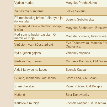
Vydala matka
Maryska Prochazkova
Za našima humnama
Jozka Severin
Při trenčanskej bráne / Išla bych já
Bozena Sebetovska
do kostela
V zelenej dubine – Nechod šohajku
Maryska Sochorova, Breclav
k nám
Keď som ja husky pasala – Oj,
Marcela Sprcova, Kvetoslava
mamičko moja
Eva Tošenovská, Marcela Zez
Vinšujem vam ščesti zdravi
Ondřejnica
Byl tu jeden gajdoš
Valašský vojvoda
Nedávaj ňa, mamko
Michaela Bariňová, CM Soláň
A dyž já vyjdu na kopec
Zdenek Kaspar
Gúlajte, mamenko, košulenko
Josef Laža, CM Soláň
Staré uherské
Pavel Ptáček, CM Polajka
Hečené
Sbor Karlovjanky
Karlovská muziga
Zdenek Kaspar, CM Jasénka