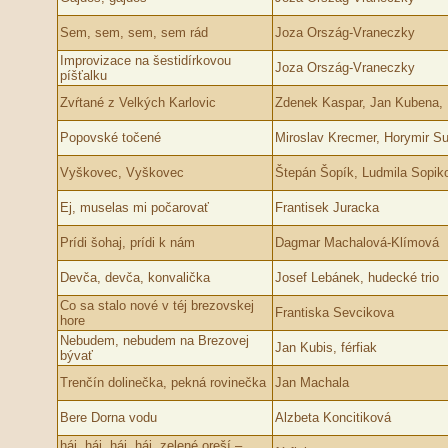
Sem, sem, sem, sem rád
Joza Ország-Vraneczky
Improvizace na šestidírkovou
Joza Ország-Vraneczky
píšťalku
Zvŕtané z Velkých Karlovic
Zdenek Kaspar, Jan Kubena,
Popovské točené
Miroslav Krecmer, Horymir Su
Vyškovec, Vyškovec
Štepán Šopík, Ludmila Sopik
Ej, muselas mi počarovať
Frantisek Juracka
Prídi šohaj, prídi k nám
Dagmar Machalová-Klímová
Devča, devča, konvalička
Josef Lebánek, hudecké trio
Co sa stalo nové v téj brezovskej
Frantiska Sevcikova
hore
Nebudem, nebudem na Brezovej
Jan Kubis, férfiak
bývať
Trenčín dolinečka, pekná rovinečka
Jan Machala
Bere Dorna vodu
Alzbeta Koncitiková
háj, háj, háj, háj, zelené oreší –