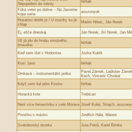
férfiak
Nepojedem do roboty
Fúká veter po doline – Na Javorine
asszonyok
kopa sena
Husarovi dobře je / U muziky su já
Martin Hrbac, Ján Norek
chlap
Ej, ešče dneskaj
Ján Norek, Jirí Norek, Jan M
Už já jdu do hrobu smutného,
férfiak
tmavého
Keď sem išel z Hodonína
Jozka Kubík
Kosí Jano
férfiak
Pavel Zámek, Ladislav Zámek
Drnkavá – instrumentální polka
Koch, Vincenc Chvátal
Když sem šel přes Kozlov
férfiak
Horacká kola
Trebican
Není více řemeslníku v celé Morave
Josef Kolár, Strajch, asszony
Pivečko v mázko
Jindřich Hála, Mánes
Svatoborský dvorku
Jura Petrů, Karel Bimka