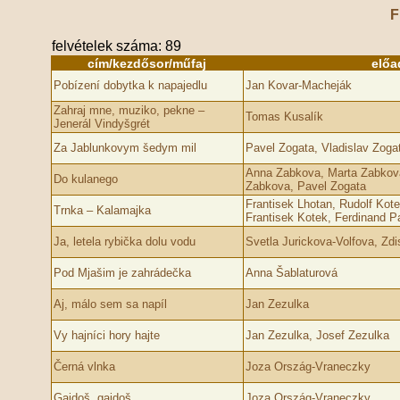
F
felvételek száma: 89
cím/kezdősor/műfaj
előa
Pobízení dobytka k napajedlu
Jan Kovar-Macheják
Zahraj mne, muziko, pekne –
Tomas Kusalík
Jenerál Vindyšgrét
Za Jablunkovym šedym mil
Pavel Zogata, Vladislav Zoga
Anna Zabkova, Marta Zabkova
Do kulanego
Zabkova, Pavel Zogata
Frantisek Lhotan, Rudolf Kote
Trnka – Kalamajka
Frantisek Kotek, Ferdinand P
Ja, letela rybička dolu vodu
Svetla Jurickova-Volfova, Zdi
Pod Mjašim je zahrádečka
Anna Šablaturová
Aj, málo sem sa napíl
Jan Zezulka
Vy hajníci hory hajte
Jan Zezulka, Josef Zezulka
Černá vlnka
Joza Ország-Vraneczky
Gajdoš, gajdoš
Joza Ország-Vraneczky